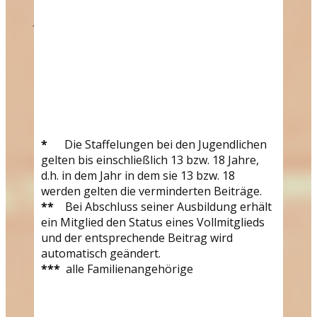
Kinder bis 13 Jahre*
Jugendliche bis 18 Jahre*
Studenten und Auszubildende**
Aktive Erwachsene
Aktive Ehepaare
Familien***
Passive Mitgliedschaft
30,00 €
45,00 €
*
Die Staffelungen bei den Jugendlichen
gelten bis einschließlich 13 bzw. 18 Jahre,
75,00 €
d.h. in dem Jahr in dem sie 13 bzw. 18
130,00 €
werden gelten die verminderten Beiträge.
210,00 €
**
Bei Abschluss seiner Ausbildung erhält
250,00 €
ein Mitglied den Status eines Vollmitglieds
25,00 €
und der entsprechende Beitrag wird
automatisch geändert.
***
alle Familienangehörige