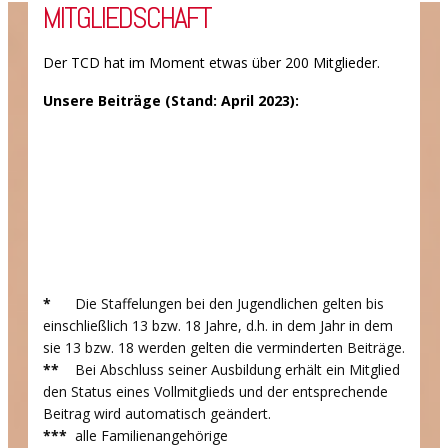
MITGLIEDSCHAFT
Der TCD hat im Moment etwas über 200 Mitglieder.
Unsere Beiträge (Stand: April 2023):
Kinder bis 13 Jahre*
Jugendliche bis 18 Jahre*
Studenten und Auszubildende**
Aktive Erwachsene
Aktive Ehepaare
Familien***
*
Die Staffelungen bei den Jugendlichen gelten bis
Passive Mitgliedschaft
einschließlich 13 bzw. 18 Jahre, d.h. in dem Jahr in dem
30,00 €
sie 13 bzw. 18 werden gelten die verminderten Beiträge.
45,00 €
**
Bei Abschluss seiner Ausbildung erhält ein Mitglied
75,00 €
den Status eines Vollmitglieds und der entsprechende
130,00 €
Beitrag wird automatisch geändert.
210,00 €
***
alle Familienangehörige
250,00 €