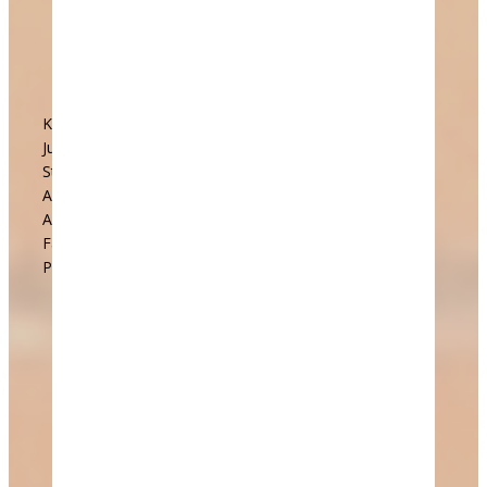
Kinder bis 13 Jahre*
Jugendliche bis 18 Jahre*
Studenten und Auszubildende**
Aktive Erwachsene
Aktive Ehepaare
Familien***
Passive Mitgliedschaft
30,00 €
45,00 €
75,00 €
130,00 €
210,00 €
250,00 €
25,00 €